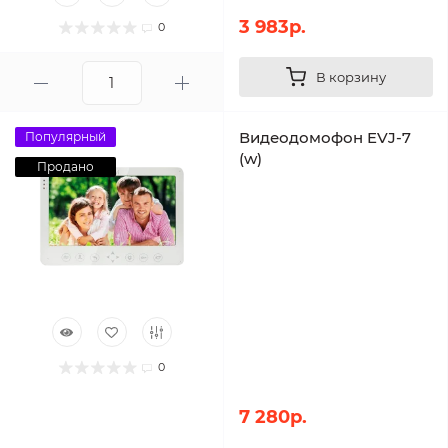
3 983р.
0
В корзину
Видеодомофон EVJ-7
Популярный
(w)
Продано
0
7 280р.