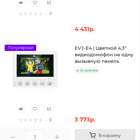
0
4 431р.
EVJ-E4 | Цветной 4.3"
Популярный
видеодомофон на одну
вызывную панель
В наличии
3 773р.
0
В корзину