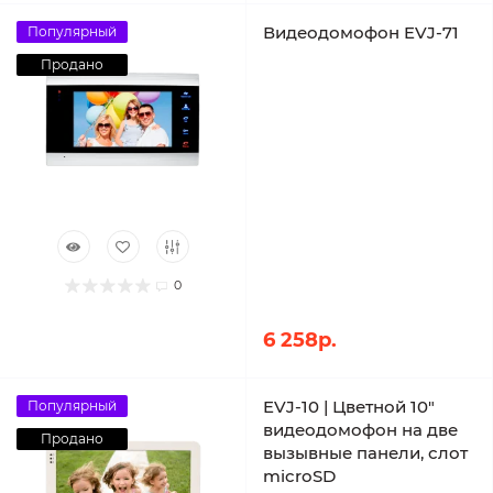
Видеодомофон EVJ-71
Популярный
Продано
0
6 258р.
EVJ-10 | Цветной 10"
Популярный
видеодомофон на две
Продано
вызывные панели, слот
microSD