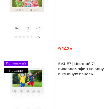
0
9 142р.
EVJ-E7 | Цветной 7"
Популярный
видеодомофон на одну
Продано
вызывную панель