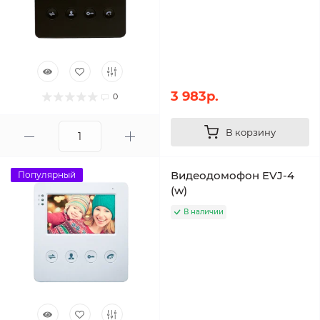
3 983р.
0
В корзину
Видеодомофон EVJ-4
Популярный
(w)
В наличии