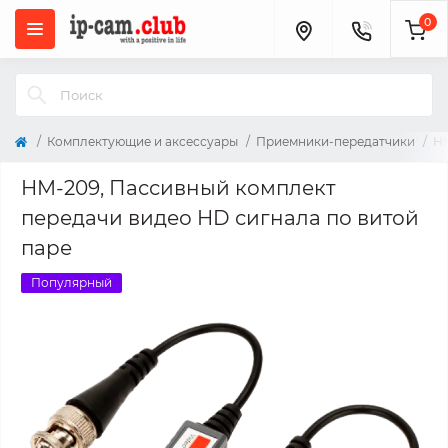
0
Комплектующие и аксессуары
Приемники-передатчики
HM
HM-209, Пассивный комплект
передачи видео HD сигнала по витой
паре
Популярный