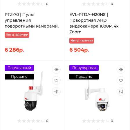
0
0
PTZ-70 | Пульт
EVL-PTDA-H20NS |
управления
Поворотная AHD
поворотными камерами.
видеокамера 1080P, 4x
Zoom
Нет в наличии
Нет в наличии
6 286р.
6 504р.
Популярный
Популярный
Продано
Продано
0
0