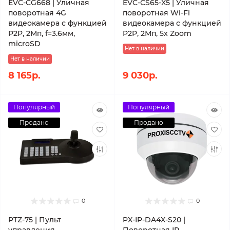
EVC-CG668 | Уличная
EVC-CS65-X5 | Уличная
поворотная 4G
поворотная Wi-Fi
видеокамера с функцией
видеокамера с функцией
P2P, 2Мп, f=3.6мм,
P2P, 2Мп, 5x Zoom
microSD
Нет в наличии
Нет в наличии
8 165р.
9 030р.
Популярный
Популярный
Продано
Продано
0
0
PTZ-75 | Пульт
PX-IP-DA4X-S20 |