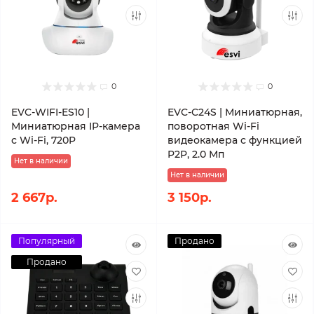
0
0
EVC-WIFI-ES10 |
EVC-C24S | Миниатюрная,
Миниатюрная IP-камера
поворотная Wi-Fi
с Wi-Fi, 720P
видеокамера с функцией
P2P, 2.0 Мп
Нет в наличии
Нет в наличии
2 667р.
3 150р.
Популярный
Продано
Продано