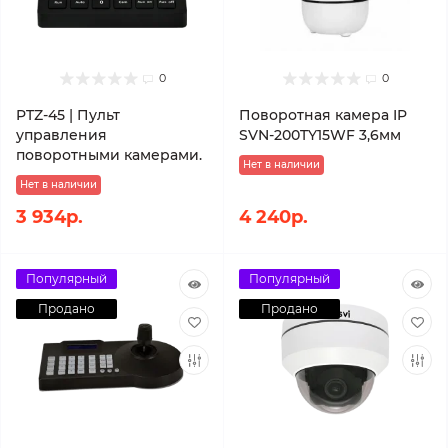
0
0
PTZ-45 | Пульт
Поворотная камера IP
управления
SVN-200TY15WF 3,6мм
поворотными камерами.
Нет в наличии
Нет в наличии
3 934р.
4 240р.
Популярный
Популярный
Продано
Продано