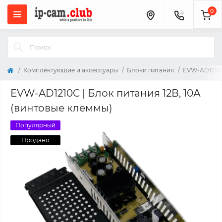
0
Комплектующие и аксессуары
Блоки питания
EVW-AD1210C
EVW-AD1210C | Блок питания 12В, 10А
(винтовые клеммы)
Популярный
Продано