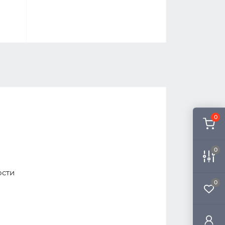
0
0
ости
0