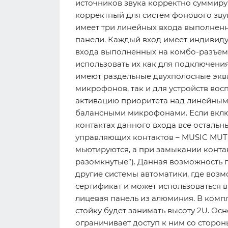
источников звука корректно суммиру
корректный для систем фонового зву
имеет три линейных входа выполнен
панели. Каждый вход имеет индивиду
входа выполненных на комбо-разъема
использовать их как для подключени
имеют раздельные двухполосные эква
микрофонов, так и для устройств во
активацию приоритета над линейным
балансными микрофонами. Если включ
контактах данного входа все осталь
управляющих контактов – MUSIC MUT
мьютируются, а при замыкании конта
разомкнутые”). Данная возможность 
другие системы автоматики, где воз
сертификат и может использоваться 
лицевая панель из алюминия. В комп
стойку будет занимать высоту 2U. Ос
ограничивает доступ к ним со сторо