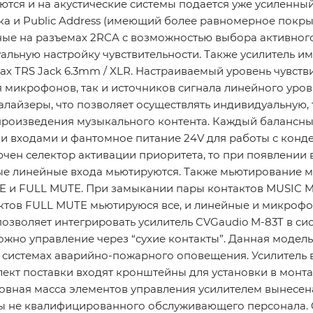
ются и на акустические системы подается уже усиленны
ка и Public Address (имеющий более равномерное покрыт
ные на разъемах 2RCA с возможностью выбора активног
альную настройку чувствительности. Также усилитель и
х TRS Jack 6.3mm / XLR. Настраиваемый уровень чувств
я микрофонов, так и источников сигнала линейного ур
лайзеры, что позволяет осуществлять индивидуальную, 
спроизведения музыкального контента. Каждый балансн
и входами и фантомное питание 24V для работы с конд
ен селектор активации приоритета, то при появлении 
ные линейные входа мьютируются. Также мьютирование 
E и FULL MUTE. При замыкании пары контактов MUSIC 
ктов FULL MUTE мьютируюся все, и линейные и микрофо
позволяет интегрировать усилитель CVGaudio M-83T в с
можно управление через “сухие контакты”. Данная моде
в системах аварийно-пожарного оповещения. Усилитель 
лект поставки входят кронштейны для установки в монт
новная масса элементов управления усилителем вынесен
ны не квалифицированного обслуживающего персонала. 