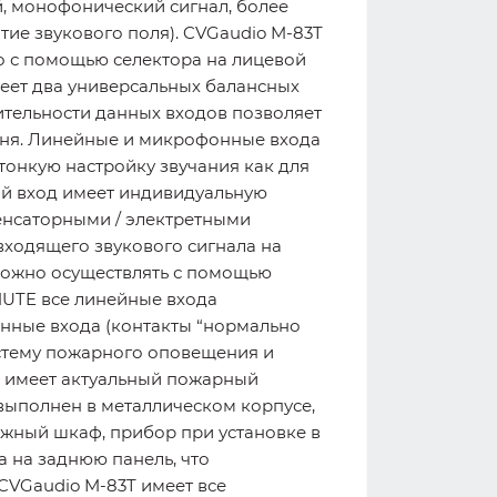
й, монофонический сигнал, более
ие звукового поля). CVGaudio M-83T
о с помощью селектора на лицевой
меет два универсальных балансных
ительности данных входов позволяет
овня. Линейные и микрофонные входа
тонкую настройку звучания как для
ый вход имеет индивидуальную
енсаторными / электретными
входящего звукового сигнала на
можно осуществлять с помощью
MUTE все линейные входа
нные входа (контакты “нормально
истему пожарного оповещения и
ль имеет актуальный пожарный
выполнен в металлическом корпусе,
ажный шкаф, прибор при установке в
а на заднюю панель, что
CVGaudio M-83T имеет все