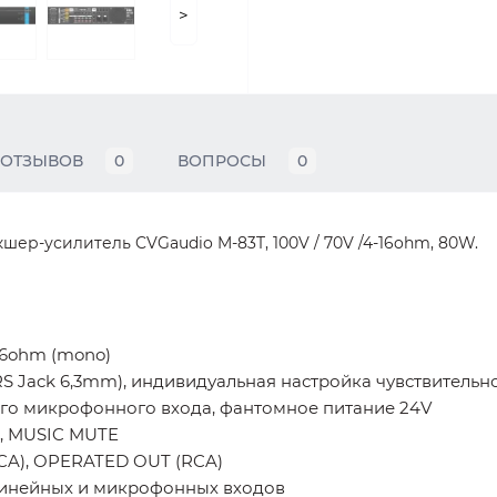
>
ОТЗЫВОВ
0
ВОПРОСЫ
0
р-усилитель CVGaudio M-83T, 100V / 70V /4-16ohm, 80W.
16ohm (mono)
R/TRS Jack 6,3mm), индивидуальная настройка чувствительн
го микрофонного входа, фантомное питание 24V
, MUSIC MUTE
CA), OPERATED OUT (RCA)
линейных и микрофонных входов