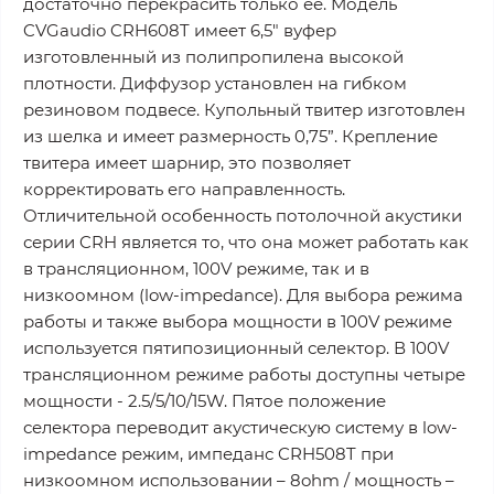
достаточно перекрасить только ее. Модель
CVGaudio CRH608T имеет 6,5" вуфер
изготовленный из полипропилена высокой
плотности. Диффузор установлен на гибком
резиновом подвесе. Купольный твитер изготовлен
из шелка и имеет размерность 0,75”. Крепление
твитера имеет шарнир, это позволяет
корректировать его направленность.
Отличительной особенность потолочной акустики
серии CRH является то, что она может работать как
в трансляционном, 100V режиме, так и в
низкоомном (low-impedance). Для выбора режима
работы и также выбора мощности в 100V режиме
используется пятипозиционный селектор. В 100V
трансляционном режиме работы доступны четыре
мощности - 2.5/5/10/15W. Пятое положение
селектора переводит акустическую систему в low-
impedance режим, импеданс CRH508T при
низкоомном использовании – 8ohm / мощность –