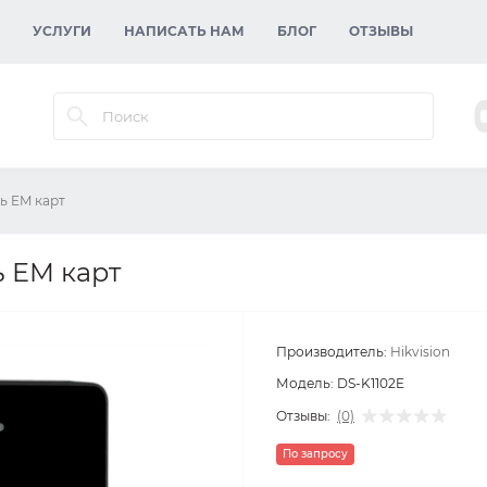
УСЛУГИ
НАПИСАТЬ НАМ
БЛОГ
ОТЗЫВЫ
ль EM карт
ь EM карт
Производитель:
Hikvision
Модель:
DS-K1102E
Отзывы:
(0)
По запросу