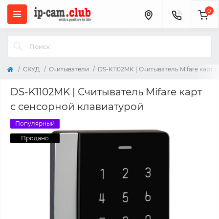
0
СКУД
Считыватели
DS-K1102MK | Считыватель Mifare карт 
DS-K1102MK | Считыватель Mifare карт
с сенсорной клавиатурой
Популярный
Продано