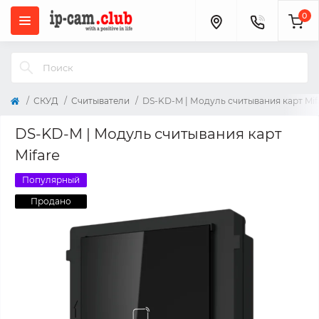
0
СКУД
Считыватели
DS-KD-M | Модуль считывания карт Mif
DS-KD-M | Модуль считывания карт
Mifare
Популярный
Продано