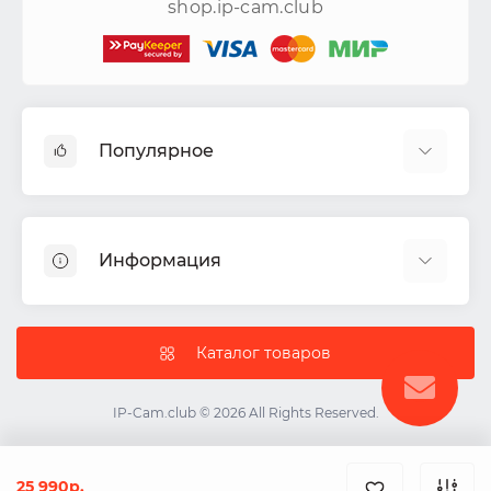
shop.ip-cam.club
Популярное
Видеокамеры
Видеорегистраторы
Информация
Акустические системы
СКУД
Доставка
Комплекты ИБП
Политика Безопасности
Каталог товаров
IP-камеры
Условия соглашения
Цветные видеодомофоны
О нас
IP-Cam.club © 2026 All Rights Reserved.
ИБП
Контакты
Карта сайта
25 990р.