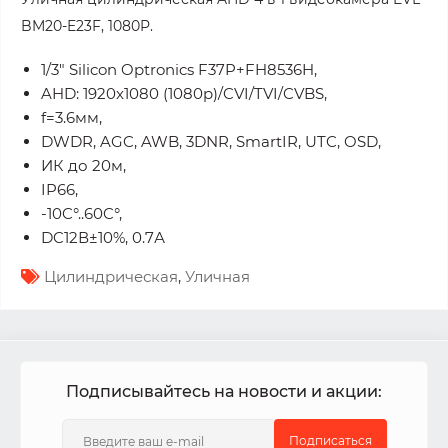
BM20-E23F, 1080P.
1/3" Silicon Optronics F37P+FH8536H,
AHD: 1920x1080 (1080p)/CVI/TVI/CVBS,
f=3.6мм,
DWDR, AGC, AWB, 3DNR, SmartIR, UTC, OSD,
ИК до 20м,
IP66,
-10C°..60C°,
DC12В±10%, 0.7А
Цилиндрическая
,
Уличная
Подписывайтесь на новости и акции:
Подписаться