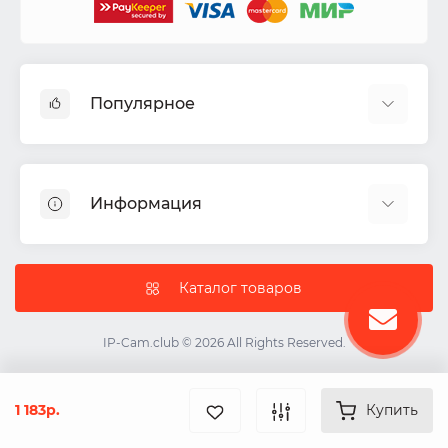
Популярное
Видеокамеры
Видеорегистраторы
Информация
Акустические системы
СКУД
Доставка
Комплекты ИБП
Политика Безопасности
Каталог товаров
IP-камеры
Условия соглашения
Цветные видеодомофоны
О нас
IP-Cam.club © 2026 All Rights Reserved.
ИБП
Контакты
Карта сайта
1 183р.
Купить
Производители