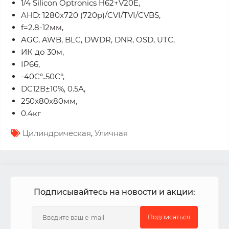
1/4 Silicon Optronics H62+V20E,
AHD: 1280x720 (720p)/CVI/TVI/CVBS,
f=2.8-12мм,
AGC, AWB, BLC, DWDR, DNR, OSD, UTC,
ИК до 30м,
IP66,
-40C°..50C°,
DC12В±10%, 0.5А,
250х80x80мм,
0.4кг
Цилиндрическая
,
Уличная
Подписывайтесь на новости и акции:
Подписаться