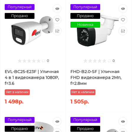
Популярный
Популярный
Продано
Продано
Новинка
0
0
EVL-BC25-E23F | Уличная
FHD-B2.0-SF | Уличная
4 в 1 видеокамера 1080P,
FHD видеокамера 2Мп,
f=3.6
f=2.8мм
Нет в наличии
Нет в наличии
1 498р.
1 505р.
Популярный
Популярный
Продано
Продано