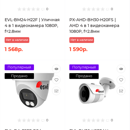
0
0
EVL-BM24-H22F | Уличная
PX-AHD-BH30-H20FS |
4 в 1 видеокамера 1080P,
AHD 4 в 1 видеокамера
f=2.8мм
1080P, f=2.8мм
Нет в наличии
Нет в наличии
1 568р.
1 590р.
Популярный
Популярный
Продано
Продано
0
0