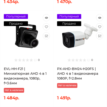
1 434р.
1 470р.
Популярный
Популярный
Продано
Продано
0
0
EVL-HH-F21 |
PX-AHD-BM24-H20FS |
Миниатюрная AHD 4 в 1
AHD 4 в 1 видеокамера
видеокамера, 1080p,
1080P, f=2.8мм
f=3.6мм
Нет в наличии
Нет в наличии
1 484р.
1 491р.