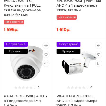
EVL-DA-E23F-FC |
EVL-BH30-H23F | Уличная
Купольная 4 в 1 FULL
AHD 4 в 1 видеокамера
COLOR видеокамера,
1080P, f=2.8мм
1080P, f=3.6мм
Нет в наличии
Нет в наличии
1 596р.
1 610р.
Популярный
Популярный
Продано
Продано
0
0
PX-AHD-DL-H50K | AHD 3
PX-AHD-BH30-H20FS |
в 1 видеокамера 5Мп,
AHD 4 в 1 видеокамера
f=4.0мм
1080P, f=3.6мм