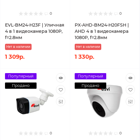
0
0
EVL-BM24-H23F | Уличная
PX-AHD-BM24-H20FSH |
4 в 1 видеокамера 1080P,
AHD 4 в 1 видеокамера
f=2.8мм
1080P, f=2.8мм
Нет в наличии
Нет в наличии
1 309р.
1 330р.
Популярный
Популярный
Продано
Продано
0
0