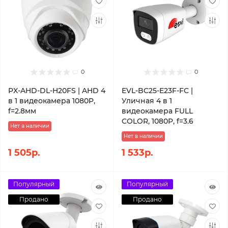
0
0
PX-AHD-DL-H20FS | AHD 4
EVL-BC25-E23F-FC |
в 1 видеокамера 1080P,
Уличная 4 в 1
f=2.8мм
видеокамера FULL
COLOR, 1080P, f=3.6
Нет в наличии
Нет в наличии
1 505р.
1 533р.
Популярный
Популярный
Продано
Продано