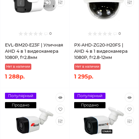
0
0
EVL-BM20-E23F | Уличная
PX-AHD-ZG20-H20FS |
AHD 4 в 1 видеокамера
AHD 4 в 1 видеокамера
1080P, f=2.8мм
1080P, f=2.8-12мм
Нет в наличии
Нет в наличии
1 288р.
1 295р.
Популярный
Популярный
Продано
Продано