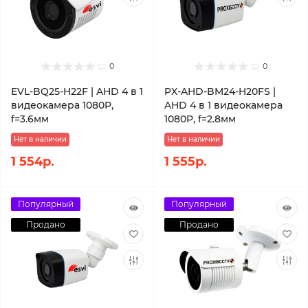
0
0
EVL-BQ25-H22F | AHD 4 в 1
PX-AHD-BM24-H20FS |
видеокамера 1080P,
AHD 4 в 1 видеокамера
f=3.6мм
1080P, f=2.8мм
Нет в наличии
Нет в наличии
1 554р.
1 555р.
Популярный
Популярный
Продано
Продано