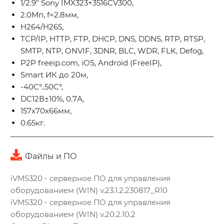
1/2.9" Sony IMX323+3516CV300,
2.0Мп, f=2.8мм,
H264/H265,
TCP/IP, HTTP, FTP, DHCP, DNS, DDNS, RTP, RTSP,
SMTP, NTP, ONVIF, 3DNR, BLC, WDR, FLK, Defog,
P2P freeip.com, iOS, Android (FreeIP),
Smart ИК до 20м,
-40C°..50C°,
DC12В±10%, 0.7А,
157x70x66мм,
0.65кг.
Файлы и ПО
iVMS320 - серверное ПО для управления
оборудованием (WIN) v.23.1.2.230817_R10
iVMS320 - серверное ПО для управления
оборудованием (WIN) v.20.2.10.2