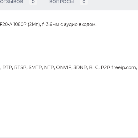
ОТЗЫВОВ
0
ВОПРОСЫ
0
20-A 1080P (2Мп), f=3.6мм с аудио входом.
 RTP, RTSP, SMTP, NTP, ONVIF, 3DNR, BLC, P2P freeip.com,