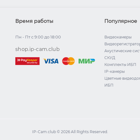
Время работы
Популярное
Пн - Пт с 9:00 до 18:00
Видеокамеры
Видеорегистрато
shop.ip-cam.club
Акустические си
СКУД
Комплекты ИБП
IP-камеры
Цветные видеод
ИБП
IP-Cam.club © 2026 All Rights Reserved.