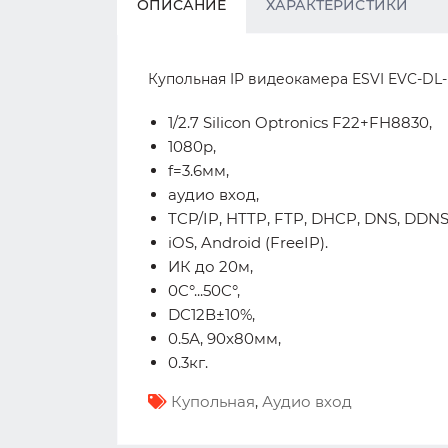
ОПИСАНИЕ
ХАРАКТЕРИСТИКИ
Купольная IP видеокамера ESVI EVC-DL-F
1/2.7 Silicon Optronics F22+FH8830,
1080p,
f=3.6мм,
аудио вход,
TCP/IP, HTTP, FTP, DHCP, DNS, DDNS,
iOS, Android (FreeIP).
ИК до 20м,
0C°...50C°,
DC12В±10%,
0.5А, 90x80мм,
0.3кг.
Купольная
,
Аудио вход