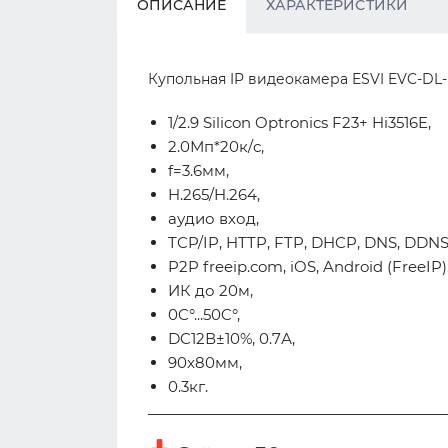
ОПИСАНИЕ
ХАРАКТЕРИСТИКИ
Купольная IP видеокамера ESVI EVC-DL-F2
1/2.9 Silicon Optronics F23+ Hi3516E,
2.0Мп*20к/с,
f=3.6мм,
H.265/H.264,
аудио вход,
TCP/IP, HTTP, FTP, DHCP, DNS, DDNS
P2P freeip.com, iOS, Android (FreeIP)
ИК до 20м,
0C°...50C°,
DC12В±10%, 0.7А,
90x80мм,
0.3кг.