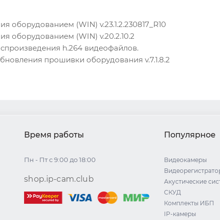
я оборудованием (WIN) v.23.1.2.230817_R10
я оборудованием (WIN) v.20.2.10.2
воспроизведения h.264 видеофайлов.
обновления прошивки оборудования v.7.1.8.2
Время работы
Популярное
Пн - Пт с 9:00 до 18:00
Видеокамеры
Видеорегистрато
shop.ip-cam.club
Акустические си
СКУД
Комплекты ИБП
IP-камеры