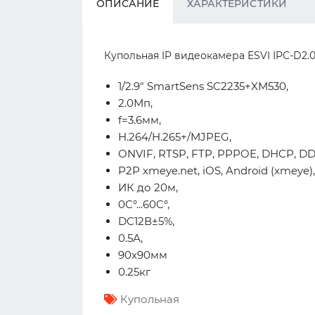
ОПИСАНИЕ
ХАРАКТЕРИСТИКИ
Купольная IP видеокамера ESVI IPC-D2.0,
1/2.9" SmartSens SC2235+XM530,
2.0Мп,
f=3.6мм,
H.264/H.265+/MJPEG,
ONVIF, RTSP, FTP, PPPOE, DHCP, DD
P2P xmeye.net, iOS, Android (xmeye),
ИК до 20м,
0C°...60C°,
DC12В±5%,
0.5А,
90x90мм
0.25кг
Купольная