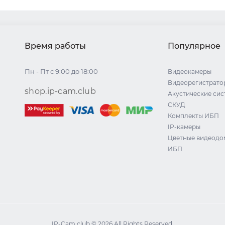
Время работы
Популярное
Пн - Пт с 9:00 до 18:00
Видеокамеры
Видеорегистрато
shop.ip-cam.club
Акустические си
СКУД
Комплекты ИБП
IP-камеры
Цветные видеод
ИБП
IP-Cam.club © 2026 All Rights Reserved.