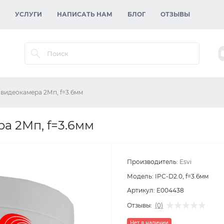
УСЛУГИ
НАПИСАТЬ НАМ
БЛОГ
ОТЗЫВЫ
P видеокамера 2Мп, f=3.6мм
ра 2Мп, f=3.6мм
Производитель:
Esvi
Модель:
IPC-D2.0, f=3.6мм
Артикул:
E004438
Отзывы:
(0)
Нет в наличии