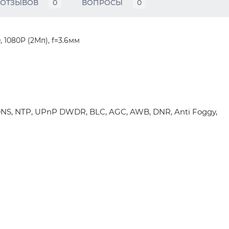
ОТЗЫВОВ
0
ВОПРОСЫ
0
 1080P (2Мп), f=3.6мм
NS, NTP, UPnP DWDR, BLC, AGC, AWB, DNR, Anti Foggy,