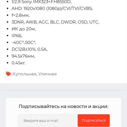
1/2.9 Sony IMX323+FH8550D,
AHD: 1920x1080 (1080p)/CVI/TVI/CVBS,
f=2.8мм,
3DNR, AWB, AGC, BLC, DWDR, OSD, UTC,
ИК до 20м,
IP66,
-40C°..50C°,
DC12В±10%, 0.5А,
94.5x76мм,
0.45кг.
Купольная
,
Уличная
Подписывайтесь на новости и акции:
Подписаться