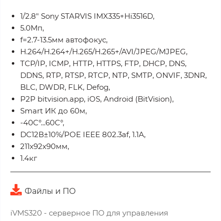
1/2.8" Sony STARVIS IMX335+Hi3516D,
5.0Мп,
f=2.7-13.5мм автофокус,
H.264/H.264+/H.265/H.265+/AVI/JPEG/MJPEG,
TCP/IP, ICMP, HTTP, HTTPS, FTP, DHCP, DNS,
DDNS, RTP, RTSP, RTCP, NTP, SMTP, ONVIF, 3DNR,
BLC, DWDR, FLK, Defog,
P2P bitvision.app, iOS, Android (BitVision),
Smart ИК до 60м,
-40C°...60C°,
DC12В±10%/POE IEEE 802.3af, 1.1А,
211x92x90мм,
1.4кг
Файлы и ПО
iVMS320 - серверное ПО для управления