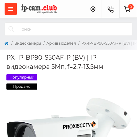
0
Видеокамеры
Архив моделей
PX-IP-BP90-S50AF-P (BV) | IP
PX-IP-BP90-S50AF-P (BV) | IP
видеокамера 5Мп, f=2.7-13.5мм
Популярный
Продано