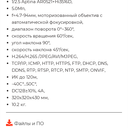
1/2.5 Aptina AR0521+Hi3516D,
5.0Мп,
f=4.7-94мм, моторизованный объектив с
автоматической фокусировкой,
диапазон поворота 0°~360°,
скорость вращения 60°/сек,
угол наклона 90°,
скорость наклона 45°/сек,
H.264/H.265 /JPEG/AVI/MJPEG,
TCP/IP, ICMP, HTTP, HTTPS, FTP, DHCP, DNS,
DDNS, RTP, RTSP, RTCP, NTP, SMTP, ONVIF,
ИК до 120м,
-40C°...50C°,
DC12В±10%, 4A,
320х320х430 мм,
10.2 кг.
Файлы и ПО