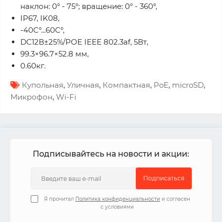
наклон: 0° - 75°; вращение: 0° - 360°,
IP67, IK08,
-40C°...60C°,
DC12В±25%/POE IEEE 802.3af, 5Вт,
99.3×96.7×52.8 мм,
0.60кг.
Купольная
,
Уличная
,
Компактная
,
PoE
,
microSD
,
Микрофон
,
Wi-Fi
Подписывайтесь на новости и акции:
Подписаться
Я прочитал
Политика конфиденциальности
и согласен
с условиями