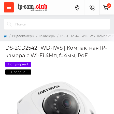
0
Видеокамеры
IP-камеры
DS-2CD2542FWD-IWS | Компактная 
DS-2CD2542FWD-IWS | Компактная IP-
камера с Wi-Fi 4Мп, f=4мм, PoE
Популярный
Продано