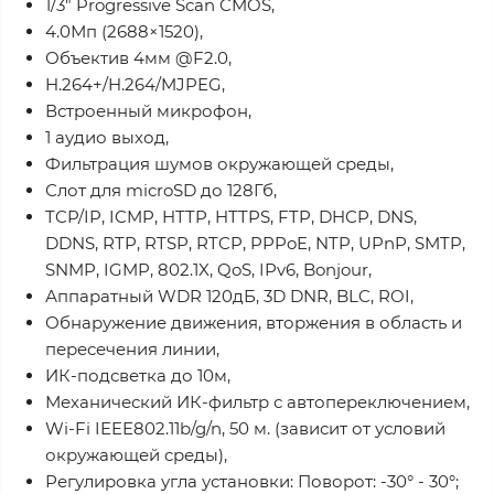
1/3" Progressive Scan CMOS,
4.0Мп (2688×1520),
Объектив 4мм @F2.0,
H.264+/H.264/MJPEG,
Встроенный микрофон,
1 аудио выход,
Фильтрация шумов окружающей среды,
Слот для microSD до 128Гб,
TCP/IP, ICMP, HTTP, HTTPS, FTP, DHCP, DNS,
DDNS, RTP, RTSP, RTCP, PPPoE, NTP, UPnP, SMTP,
SNMP, IGMP, 802.1X, QoS, IPv6, Bonjour,
Аппаратный WDR 120дБ, 3D DNR, BLC, ROI,
Обнаружение движения, вторжения в область и
пересечения линии,
ИК-подсветка до 10м,
Механический ИК-фильтр с автопереключением,
Wi-Fi IEEE802.11b/g/n, 50 м. (зависит от условий
окружающей среды),
Регулировка угла установки: Поворот: -30° - 30°;