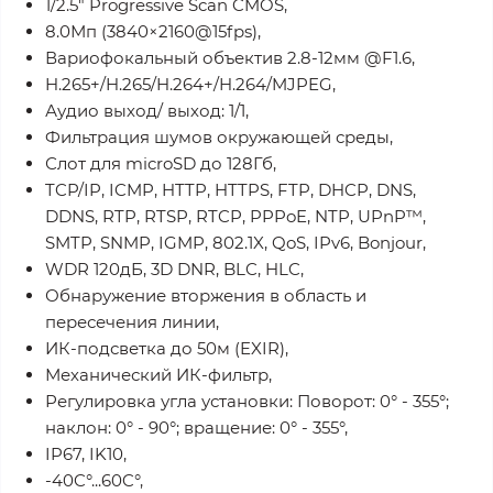
1/2.5" Progressive Scan CMOS,
8.0Мп (3840×2160@15fps),
Вариофокальный объектив 2.8-12мм @F1.6,
H.265+/H.265/H.264+/H.264/MJPEG,
Аудио выход/ выход: 1/1,
Фильтрация шумов окружающей среды,
Слот для microSD до 128Гб,
TCP/IP, ICMP, HTTP, HTTPS, FTP, DHCP, DNS,
DDNS, RTP, RTSP, RTCP, PPPoE, NTP, UPnP™,
SMTP, SNMP, IGMP, 802.1X, QoS, IPv6, Bonjour,
WDR 120дБ, 3D DNR, BLC, HLC,
Обнаружение вторжения в область и
пересечения линии,
ИК-подсветка до 50м (EXIR),
Механический ИК-фильтр,
Регулировка угла установки: Поворот: 0° - 355°;
наклон: 0° - 90°; вращение: 0° - 355°,
IP67, IK10,
-40C°...60C°,