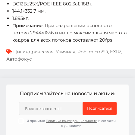
DC12В±25%/POE IEEE 802.3af, 18Вт,
144.1×332.7 мм,
1.893кг.
Примечание:
При разрешении основного
потока 2944×1656 и выше максимальная частота
кадров для всех потоков составляет 20fps
Цилиндрическая
,
Уличная
,
PoE
,
microSD
,
EXIR
,
Автофокус
Подписывайтесь на новости и акции:
Подписаться
Я прочитал
Политика конфиденциальности
и согласен
с условиями