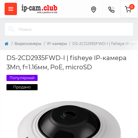
0
Видеокамеры
IP-камеры
DS-2CD2935FWD-I | fisheye IP-кам
DS-2CD2935FWD-I | fisheye IP-камера
3Мп, f=1.16мм, PoE, microSD
Популярный
Продано