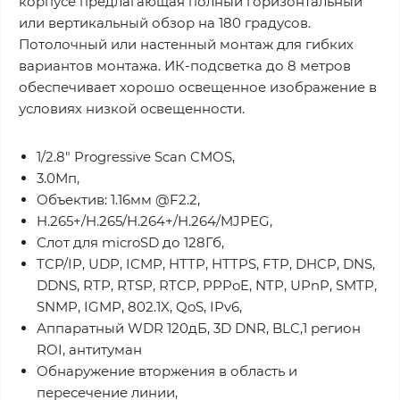
корпусе предлагающая полный горизонтальный
или вертикальный обзор на 180 градусов.
Потолочный или настенный монтаж для гибких
вариантов монтажа. ИК-подсветка до 8 метров
обеспечивает хорошо освещенное изображение в
условиях низкой освещенности.
1/2.8" Progressive Scan CMOS,
3.0Мп,
Объектив: 1.16мм @F2.2,
H.265+/H.265/H.264+/H.264/MJPEG,
Слот для microSD до 128Гб,
TCP/IP, UDP, ICMP, HTTP, HTTPS, FTP, DHCP, DNS,
DDNS, RTP, RTSP, RTCP, PPPoE, NTP, UPnP, SMTP,
SNMP, IGMP, 802.1X, QoS, IPv6,
Аппаратный WDR 120дБ, 3D DNR, BLC,1 регион
ROI, антитуман
Обнаружение вторжения в область и
пересечение линии,