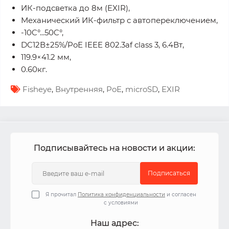
ИК-подсветка до 8м (EXIR),
Механический ИК-фильтр с автопереключением,
-10C°...50C°,
DC12В±25%/PoE IEEE 802.3af class 3, 6.4Вт,
119.9×41.2 мм,
0.60кг.
Fisheye
,
Внутренняя
,
PoE
,
microSD
,
EXIR
Подписывайтесь на новости и акции:
Подписаться
Я прочитал
Политика конфиденциальности
и согласен
с условиями
Наш адрес: