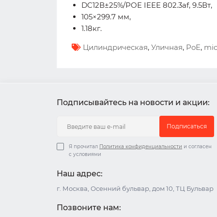
DC12В±25%/POE IEEE 802.3af, 9.5Вт,
105×299.7 мм,
1.18кг.
Цилиндрическая
,
Уличная
,
PoE
,
mi
Подписывайтесь на новости и акции:
Подписаться
Я прочитал
Политика конфиденциальности
и согласен
с условиями
Наш адрес:
г. Москва, Осенний бульвар, дом 10, ТЦ Бульвар
Позвоните нам: