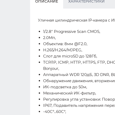
ОПИСАНИЕ
ХАРАКТЕРИСТИКИ
Уличная цилиндрическая IP-камера с ИК-
1/2.8" Progressive Scan CMOS,
2.0Мп,
Объектив: 8мм @F2.0,
H.265/H.264/MJPEG,
Слот для microSD до 128Гб,
TCP/IP, ICMP, HTTP, HTTPS, FTP, DH
Bonjour,
Аппаратный WDR 120дБ, 3D DNR, BL
Обнаружение движения, вторжения 
ИК-подсветка до 50м,
Механический ИК-фильтр,
Регулировка угла установки: Поворот: 
IP67, Подавитель напряжения пере
-40C°...60C°,