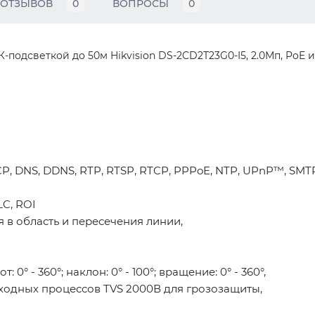
ОТЗЫВОВ
0
ВОПРОСЫ
0
подсветкой до 50м Hikvision DS-2CD2T23G0-I5, 2.0Мп, PoE и
CP, DNS, DDNS, RTP, RTSP, RTCP, PPPoE, NTP, UPnP™, SMTP,
C, ROI
в область и пересечения линии,
0° - 360°; наклон: 0° - 100°; вращение: 0° - 360°,
ходных процессов TVS 2000В для грозозащиты,