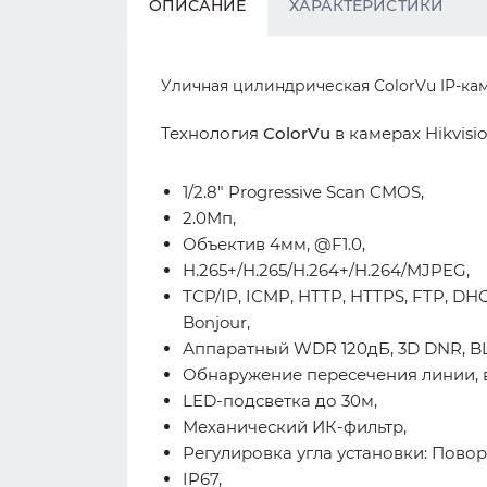
ОПИСАНИЕ
ХАРАКТЕРИСТИКИ
Уличная цилиндрическая ColorVu IP-каме
Технология
ColorVu
в камерах Hikvisi
1/2.8" Progressive Scan CMOS,
2.0Мп,
Объектив 4мм, @F1.0,
H.265+/H.265/H.264+/H.264/MJPEG,
TCP/IP, ICMP, HTTP, HTTPS, FTP, DHC
Bonjour,
Аппаратный WDR 120дБ, 3D DNR, BL
Обнаружение пересечения линии, в
LED-подсветка до 30м,
Механический ИК-фильтр,
Регулировка угла установки: Поворот:
IP67,