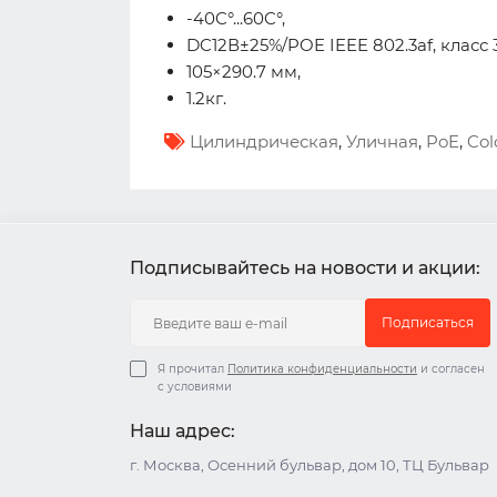
-40C°...60C°,
DC12В±25%/POE IEEE 802.3af, класс 3,
105×290.7 мм,
1.2кг.
Цилиндрическая
,
Уличная
,
PoE
,
Col
Подписывайтесь на новости и акции:
Подписаться
Я прочитал
Политика конфиденциальности
и согласен
с условиями
Наш адрес:
г. Москва, Осенний бульвар, дом 10, ТЦ Бульвар