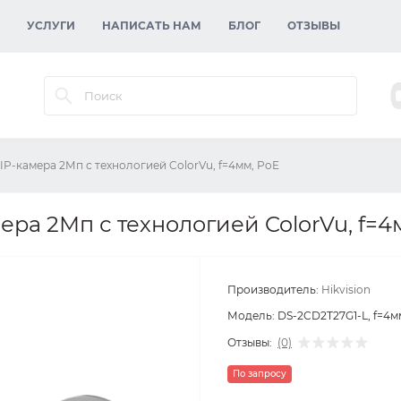
УСЛУГИ
НАПИСАТЬ НАМ
БЛОГ
ОТЗЫВЫ
 IP-камера 2Мп с технологией ColorVu, f=4мм, PoE
мера 2Мп с технологией ColorVu, f=4
Производитель:
Hikvision
Модель:
DS-2CD2T27G1-L, f=4м
Отзывы:
(0)
По запросу