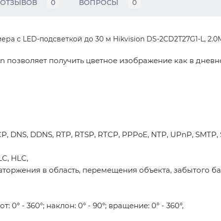
ОТЗЫВОВ
0
ВОПРОСЫ
0
ра с LED-подсветкой до 30 м Hikvision DS-2CD2T27G1-L, 2.0
on позволяет получить цветное изображение как в дневно
P, DNS, DDNS, RTP, RTSP, RTCP, PPPoE, NTP, UPnP, SMTP, S
C, HLC,
торжения в область, перемещения объекта, забытого ба
 0° - 360°; наклон: 0° - 90°; вращение: 0° - 360°,