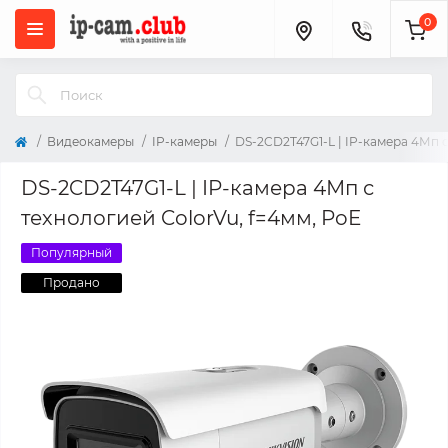
0
Видеокамеры
IP-камеры
DS-2CD2T47G1-L | IP-камера 4Мп с
DS-2CD2T47G1-L | IP-камера 4Мп с
технологией ColorVu, f=4мм, PoE
Популярный
Продано