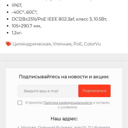
IP67,
-40C°...60C°,
DC12В±25%/PoE IEEE 802.3af, класс 3, 10.5Вт,
105×290.7 мм,
1.2кг.
Цилиндрическая
,
Уличная
,
PoE
,
ColorVu
Подписывайтесь на новости и акции:
Подписаться
Я прочитал
Политика конфиденциальности
и согласен
с условиями
Наш адрес:
г. Москва, Осенний бульвар, дом 10, ТЦ Бульвар