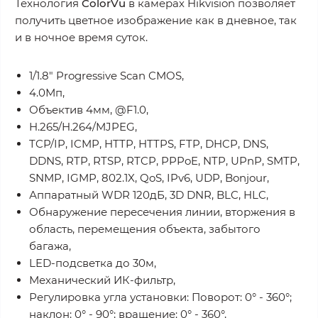
Технология
ColorVu
в камерах Hikvision позволяет
получить цветное изображение как в дневное, так
и в ночное время суток.
1/1.8" Progressive Scan CMOS,
4.0Мп,
Объектив 4мм, @F1.0,
H.265/H.264/MJPEG,
TCP/IP, ICMP, HTTP, HTTPS, FTP, DHCP, DNS,
DDNS, RTP, RTSP, RTCP, PPPoE, NTP, UPnP, SMTP,
SNMP, IGMP, 802.1X, QoS, IPv6, UDP, Bonjour,
Аппаратный WDR 120дБ, 3D DNR, BLC, HLC,
Обнаружение пересечения линии, вторжения в
область, перемещения объекта, забытого
багажа,
LED-подсветка до 30м,
Механический ИК-фильтр,
Регулировка угла установки: Поворот: 0° - 360°;
наклон: 0° - 90°; вращение: 0° - 360°,