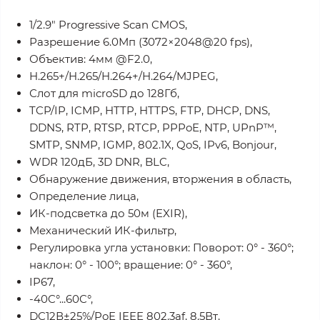
1/2.9" Progressive Scan CMOS,
Разрешение 6.0Мп (3072×2048@20 fps),
Объектив: 4мм @F2.0,
H.265+/H.265/H.264+/H.264/MJPEG,
Слот для microSD до 128Гб,
TCP/IP, ICMP, HTTP, HTTPS, FTP, DHCP, DNS,
DDNS, RTP, RTSP, RTCP, PPPoE, NTP, UPnP™,
SMTP, SNMP, IGMP, 802.1X, QoS, IPv6, Bonjour,
WDR 120дБ, 3D DNR, BLC,
Обнаружение движения, вторжения в область,
Определение лица,
ИК-подсветка до 50м (EXIR),
Механический ИК-фильтр,
Регулировка угла установки: Поворот: 0° - 360°;
наклон: 0° - 100°; вращение: 0° - 360°,
IP67,
-40C°...60C°,
DC12В±25%/PoE IEEE 802.3af, 8.5Вт,