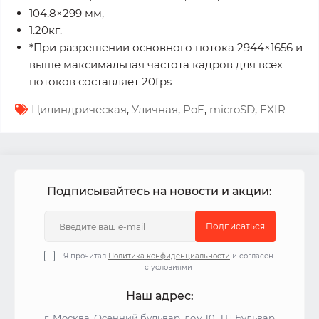
104.8×299 мм,
1.20кг.
*
При разрешении основного потока 2944×1656 и
выше максимальная частота кадров для всех
потоков составляет 20fps
Цилиндрическая
,
Уличная
,
PoE
,
microSD
,
EXIR
Подписывайтесь на новости и акции:
Подписаться
Я прочитал
Политика конфиденциальности
и согласен
с условиями
Наш адрес:
г. Москва, Осенний бульвар, дом 10, ТЦ Бульвар