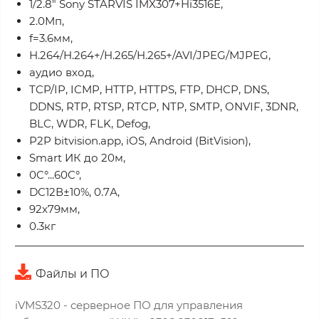
1/2.8" Sony STARVIS IMX307+Hi3516E,
2.0Мп,
f=3.6мм,
H.264/H.264+/H.265/H.265+/AVI/JPEG/MJPEG,
аудио вход,
TCP/IP, ICMP, HTTP, HTTPS, FTP, DHCP, DNS,
DDNS, RTP, RTSP, RTCP, NTP, SMTP, ONVIF, 3DNR,
BLC, WDR, FLK, Defog,
P2P bitvision.app, iOS, Android (BitVision),
Smart ИК до 20м,
0C°...60C°,
DC12В±10%, 0.7А,
92x79мм,
0.3кг
Файлы и ПО
iVMS320 - серверное ПО для управления