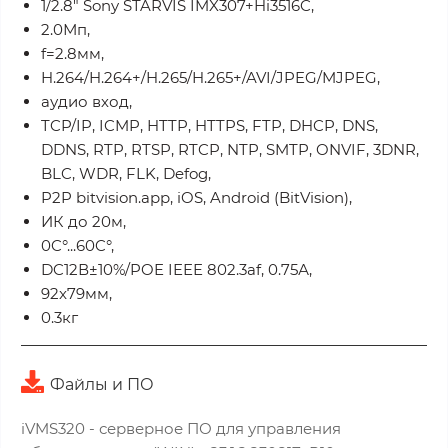
1/2.8" Sony STARVIS IMX307+Hi3516C,
2.0Мп,
f=2.8мм,
H.264/H.264+/H.265/H.265+/AVI/JPEG/MJPEG,
аудио вход,
TCP/IP, ICMP, HTTP, HTTPS, FTP, DHCP, DNS,
DDNS, RTP, RTSP, RTCP, NTP, SMTP, ONVIF, 3DNR,
BLC, WDR, FLK, Defog,
P2P bitvision.app, iOS, Android (BitVision),
ИК до 20м,
0C°...60C°,
DC12В±10%/POE IEEE 802.3af, 0.75А,
92x79мм,
0.3кг
Файлы и ПО
iVMS320 - серверное ПО для управления