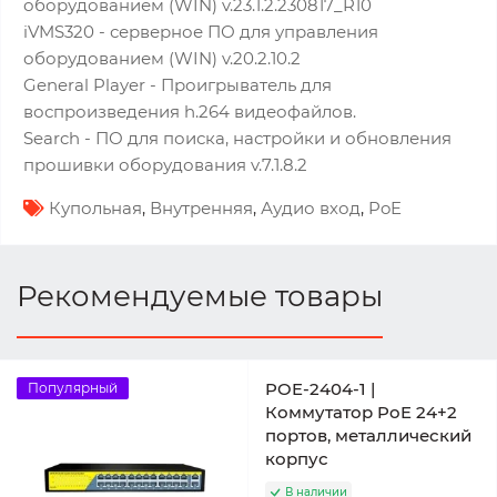
оборудованием (WIN) v.23.1.2.230817_R10
iVMS320 - серверное ПО для управления
оборудованием (WIN) v.20.2.10.2
General Player - Проигрыватель для
воспроизведения h.264 видеофайлов.
Search - ПО для поиска, настройки и обновления
прошивки оборудования v.7.1.8.2
Купольная
,
Внутренняя
,
Аудио вход
,
PoE
Рекомендуемые товары
POE-2404-1 |
Популярный
Коммутатор PoE 24+2
портов, металлический
корпус
В наличии