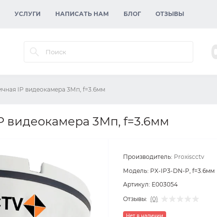
УСЛУГИ
НАПИСАТЬ НАМ
БЛОГ
ОТЗЫВЫ
ичная IP видеокамера 3Мп, f=3.6мм
IP видеокамера 3Мп, f=3.6мм
Производитель:
Proxiscctv
Модель:
PX-IP3-DN-P, f=3.6мм
Артикул:
E003054
Отзывы:
(0)
Нет в наличии