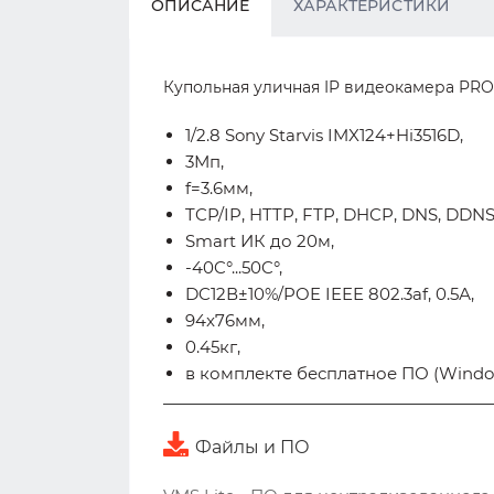
ОПИСАНИЕ
ХАРАКТЕРИСТИКИ
Купольная уличная IP видеокамера PRO
1/2.8 Sony Starvis IMX124+Hi3516D,
3Мп,
f=3.6мм,
TCP/IP, HTTP, FTP, DHCP, DNS, DDNS
Smart ИК до 20м,
-40C°...50C°,
DC12В±10%/POE IEEE 802.3af, 0.5А,
94x76мм,
0.45кг,
в комплекте бесплатное ПО (Windows
Файлы и ПО