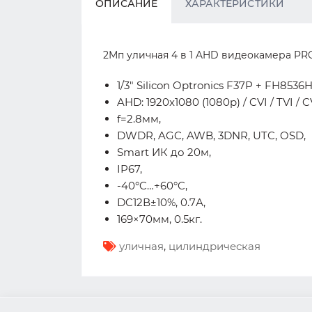
ОПИСАНИЕ
ХАРАКТЕРИСТИКИ
2Мп уличная 4 в 1 AHD видеокамера PR
1/3" Silicon Optronics F37P + FH8536H
AHD: 1920x1080 (1080p) / CVI / TVI / 
f=2.8мм,
DWDR, AGC, AWB, 3DNR, UTC, OSD,
Smart ИК до 20м,
IP67,
-40°C…+60°C,
DC12В±10%, 0.7А,
169×70мм, 0.5кг.
уличная
,
цилиндрическая