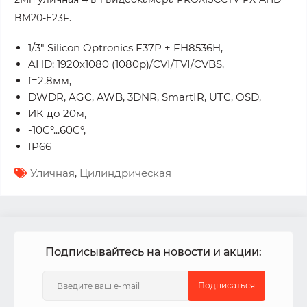
BM20-E23F.
1/3" Silicon Optronics F37P + FH8536H,
AHD: 1920x1080 (1080p)/CVI/TVI/CVBS,
f=2.8мм,
DWDR, AGC, AWB, 3DNR, SmartIR, UTC, OSD,
ИК до 20м,
-10C°...60C°,
IP66
Уличная
,
Цилиндрическая
Подписывайтесь на новости и акции:
Подписаться