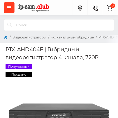
0
Видеорегистраторы
4-х канальные гибридные
PTX-AHD404
PTX-AHD404E | Гибридный
видеорегистратор 4 канала, 720P
Популярный
Продано