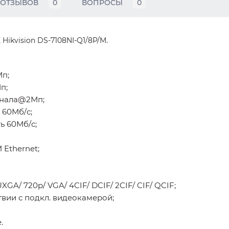
ОТЗЫВОВ
0
ВОПРОСЫ
0
Hikvision DS-7108NI-Q1/8P/M.
Мп;
п;
анала@2Мп;
 60Мб/с;
ь 60Мб/с;
 Ethernet;
GA/ 720p/ VGA/ 4CIF/ DCIF/ 2CIF/ CIF/ QCIF;
твии с подкл. видеокамерой;
.