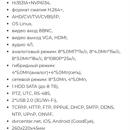
Hi3531A+NVP6134,
формат сжатия Н.264+,
AHD/CVI/TVI/CVBS/IP,
OS Linux,
видео вход 8BNC,
видео выход VGA, HDMI,
аудио 4/1,
аналоговый режим: 8*5.0МП*11к/c, 8*4.0Мп*15к/c,
8*3.0Мп*18к/c, 8*1080P*25к/c,
гибридный режим:
4*5.0Мп(аналог)+4*5.0Мп(сеть),
сетевой режим: 8*3.0Мп, 4*5.0Мп,
1 HDD SATA (до 8 Тб),
PTZ, UTC, RS-485,
2*USB 2.0 (3G/Wi-Fi),
TCP/IP, HTTP, FTP, PPPoE, DHCP, SMTP, DDNS,
NTP, UPnP, ONVIF,
dvrcenter.net, iOS, Android (GoodEye),
260x220x45мм