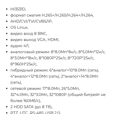
HI3531D,
формат сжатия H.265+/H.265/H.264+/H.264,
AHD/CVI/TVI/CVBS/IP,
OS Linux,
видео вход 8 BNC,
видео выход VGA, HDMI,
аудио 4/1,
аналоговый режим: 8*8.0Мп*8к/с, 8*5.0Мп*12к/с,
8*3.0Мп*18к/с, 8*1080P*25к/с, 8*720P*25к/с,
8*960H*25к/с,
гибридный режим: 6*аналог+10*8.0Мп (сеть),
4*аналог+12*8.0Мп (сеть), 2*аналог+14*8.0Мп
(сеть),
сетевой режим: 17*8.0Мп, 26*5.0Мп,
32*4.0Мп, 32*3.0Мп, 32*1080P (общий битрейт не
более 160Mб/с),
2 HDD SATA (до 8 Тб),
PTZ, UTC, RS-485, USB 2.0,