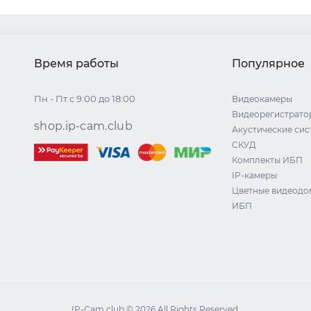
Время работы
Популярное
Пн - Пт с 9:00 до 18:00
Видеокамеры
Видеорегистрато
shop.ip-cam.club
Акустические си
СКУД
Комплекты ИБП
IP-камеры
Цветные видеод
ИБП
IP-Cam.club © 2026 All Rights Reserved.