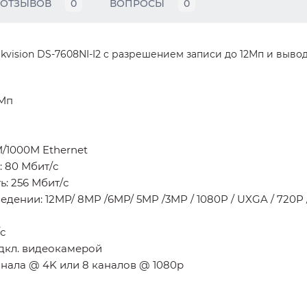
ОТЗЫВОВ
0
ВОПРОСЫ
0
kvision DS-7608NI-I2 c разрешением записи до 12Мп и вывод
2Мп
M/1000M Ethernet
 80 Мбит/с
: 256 Мбит/с
нии: 12MP/ 8MP /6MP/ 5MP /3MP / 1080P / UXGA / 720P / 4C
с
одкл. видеокамерой
нала @ 4K или 8 каналов @ 1080p