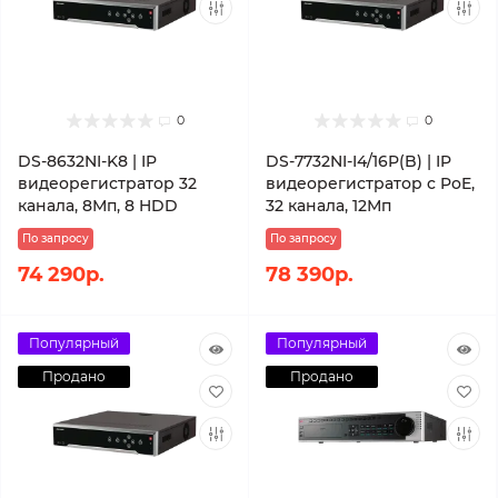
0
0
DS-8632NI-K8 | IP
DS-7732NI-I4/16P(B) | IP
видеорегистратор 32
видеорегистратор c PoE,
канала, 8Мп, 8 HDD
32 канала, 12Мп
По запросу
По запросу
74 290р.
78 390р.
Популярный
Популярный
Продано
Продано