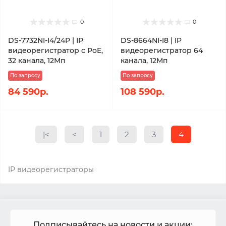
0
0
DS-7732NI-I4/24P | IP
DS-8664NI-I8 | IP
видеорегистратор c PoE,
видеорегистратор 64
32 канала, 12Мп
канала, 12Мп
По запросу
По запросу
84 590р.
108 590р.
|<
<
1
2
3
4
IP видеорегистраторы
Подписывайтесь на новости и акции: