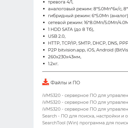
тревога 4/1,
аналоговый режим: 8*5.0Мп*6к/с, 8*4
гибридный режим: 6*5.0Mn (аналог) + 
сетевой режим: 16*8.0Мп/5.0Мп/4.0
1 HDD SATA (до 8 Тб),
USB 2.0,
HTTP, TCP/IP, SMTP, DHCP, DNS, PP
P2P bitvision.app, iOS, Android (BitVis
260x230x43мм,
1.2кг.
Файлы и ПО
iVMS320 - серверное ПО для управлени
iVMS320 - серверное ПО для управлени
iVMS320 - серверное ПО для управлен
Search - ПО для поиска, настройки и 
SearchTool (Win) программа для пои