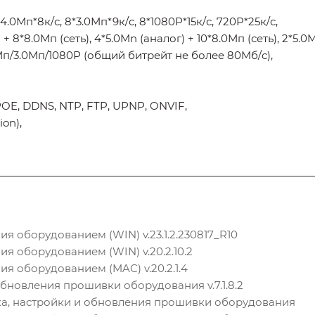
.0Мп*8к/с, 8*3.0Мп*9к/с, 8*1080P*15к/с, 720P*25к/с,
8*8.0Мп (сеть), 4*5.0Mn (аналог) + 10*8.0Мп (сеть), 2*5.0Mn
Мп/3.0Мп/1080P (общий битрейт не более 80Mб/с),
POE, DDNS, NTP, FTP, UPNP, ONVIF,
ion),
я оборудованием (WIN) v.23.1.2.230817_R10
я оборудованием (WIN) v.20.2.10.2
ия оборудованием (MAC) v.20.2.1.4
обновления прошивки оборудования v.7.1.8.2
ска, настройки и обновления прошивки оборудования