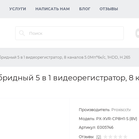
УСЛУГИ
НАПИСАТЬ НАМ
БЛОГ
ОТЗЫВЫ
ридный 5 в 1 видеорегистратор, 8 каналов 5.0Мп*6к/с, 1HDD, H.265
бридный 5 в 1 видеорегистратор, 8 
Производитель:
Proxiscctv
Модель:
PX-XVR-CP8H1-S (BV)
Артикул:
E005746
Отзывы:
(0)