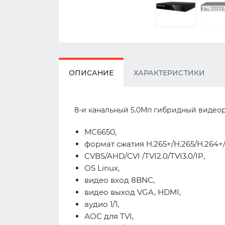
ОПИСАНИЕ
ХАРАКТЕРИСТИКИ
8-и канальный 5.0Мп гибридный видеор
MC6650,
формат сжатия H.265+/H.265/H.264+/
CVBS/AHD/CVI /TVI2.0/TVI3.0/IP,
OS Linux,
видео вход 8BNC,
видео выход VGA, HDMI,
аудио 1/1,
АОС для TVI,