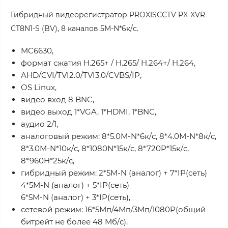
Гибридный видеорегистратор PROXISCCTV PX-XVR-
CT8N1-S (BV), 8 каналов 5М-N*6к/с.
MC6630,
формат сжатия H.265+ / H.265/ H.264+/ H.264,
AHD/CVI/TVI2.0/TVI3.0/CVBS/IP,
OS Linux,
видео вход 8 BNC,
видео выход 1*VGA, 1*HDMI, 1*BNC,
аудио 2/1,
аналоговый режим: 8*5.0М-N*6к/с, 8*4.0М-N*8к/с,
8*3.0М-N*10к/с, 8*1080N*15к/с, 8*720P*15к/с,
8*960H*25к/с,
гибридный режим: 2*5M-N (аналог) + 7*IP(сеть)
4*5M-N (аналог) + 5*IP(сеть)
6*5M-N (аналог) + 3*IP(сеть),
сетевой режим: 16*5Мп/4Мп/3Мп/1080P(общий
битрейт не более 48 Мб/с),