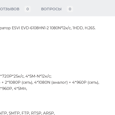
ОТЗЫВОВ
0
ВОПРОСЫ
0
тор ESVI EVD-6108HN1-2 1080N*12к/с, 1HDD, H.265.
720P*25к/с, 4*5M-N*12к/с;
 2*1080P (сеть), 4*1080N (аналог) + 4*960P (сеть),
6*960P, 4*5Мп,
TP, SMTP, FTP, RTSP, ARSP,