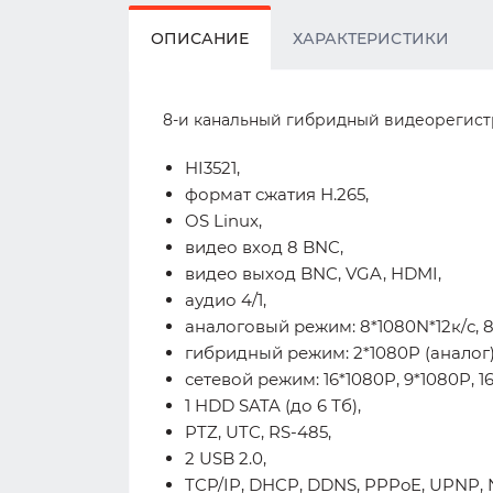
ОПИСАНИЕ
ХАРАКТЕРИСТИКИ
8-и канальный гибридный видеорегистра
HI3521,
формат сжатия Н.265,
OS Linux,
видео вход 8 BNC,
видео выход BNC, VGA, HDMI,
аудио 4/1,
аналоговый режим: 8*1080N*12к/с, 8*
гибридный режим: 2*1080P (аналог) +
сетевой режим: 16*1080P, 9*1080P, 1
1 HDD SATA (до 6 Тб),
PTZ, UTC, RS-485,
2 USB 2.0,
TCP/IP, DHCP, DDNS, PPPoE, UPNP, N