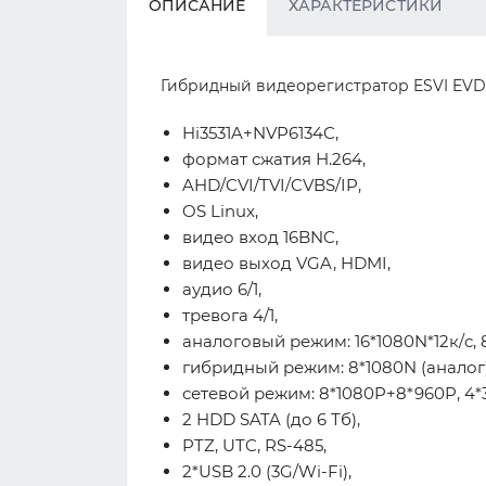
ОПИСАНИЕ
ХАРАКТЕРИСТИКИ
Гибридный видеорегистратор ESVI EVD-62
Hi3531A+NVP6134C,
формат сжатия Н.264,
AHD/CVI/TVI/CVBS/IP,
OS Linux,
видео вход 16BNC,
видео выход VGA, HDMI,
аудио 6/1,
тревога 4/1,
аналоговый режим: 16*1080N*12к/c, 
гибридный режим: 8*1080N (аналог)
сетевой режим: 8*1080P+8*960P, 4*
2 HDD SATA (до 6 Тб),
PTZ, UTC, RS-485,
2*USB 2.0 (3G/Wi-Fi),