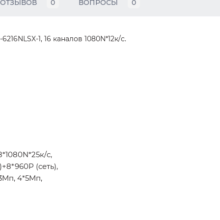
ОТЗЫВОВ
0
ВОПРОСЫ
0
16NLSX-1, 16 каналов 1080N*12к/с.
8*1080N*25к/c,
+8*960P (сеть),
3Mп, 4*5Mп,