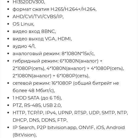
HI3520DV300,
формат сжатия H.265/H.264+/H.264,
AHD/CVI/TVI/CVBS/IP,
OS Linux,
видео вход 8BNC,
видео выход VGA, HDMI,
аудио 4/1,
аналоговый режим: 8*1080N*15к/с,
гибридный режим: 6*1080N(аналог) +
2*1080P(сеть), 4*1080N(аналог) + 4*1080P(сеть),
2*1080N(аналог) + 6*1080P(сеть),
сетевой режим: 16*1080P (общий битрейт не
более 48 Мбит/с),
1 HDD SATA (до 6 Тб),
PTZ, RS-485, USB 2.0,
HTTP, TCP/IP, IPv4, UPNP, RTSP, UDP, SMTP, NTP,
DHCP, DNS, DDNS, FTP,
IP Search, P2P bitvision.app, ONVIF, iOS, Android
(BitVision),