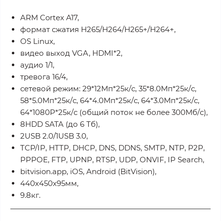
ARM Cortex A17,
формат сжатия H265/H264/H265+/H264+,
OS Linux,
видео выход VGA, HDMI*2,
аудио 1/1,
тревога 16/4,
сетевой режим: 29*12Мп*25к/с, 35*8.0Мп*25к/с,
58*5.0Мп*25к/с, 64*4.0Мп*25к/с, 64*3.0Мп*25к/с,
64*1080P*25к/с (общий поток не более 300Mб/с),
8HDD SATA (до 6 Тб),
2USB 2.0/1USB 3.0,
TCP/IP, HTTP, DHCP, DNS, DDNS, SMTP, NTP, P2P,
PPPOE, FTP, UPNP, RTSP, UDP, ONVIF, IP Search,
bitvision.app, iOS, Android (BitVision),
440х450х95мм,
9.8кг.