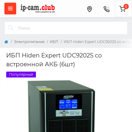
0
Электропитание
ИБП
ИБП Hiden Expert UDC9202S со встр
ИБП Hiden Expert UDC9202S со
встроенной АКБ (6шт)
Популярный