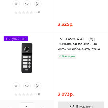
0
3 325р.
EVJ-BW8-4 AHD(b) |
Популярный
Вызывная панель на
четыре абонента 720P
В наличии
3 073р.
0
В корзину