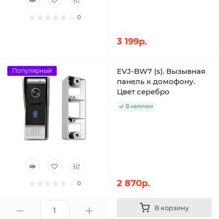
0
3 199р.
EVJ-BW7 (s). Вызывная
Популярный
панель к домофону.
Цвет серебро
В наличии
2 870р.
0
В корзину