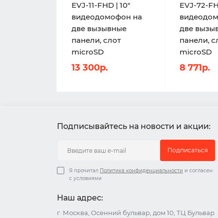
EVJ-11-FHD | 10"
EVJ-72-FH
видеодомофон на
видеодом
две вызывные
две вызы
панели, слот
панели, с
microSD
microSD
13 300р.
8 771р.
Подписывайтесь на новости и акции:
Подписаться
Я прочитал
Политика конфиденциальности
и согласен
с условиями
Наш адрес:
г. Москва, Осенний бульвар, дом 10, ТЦ Бульвар