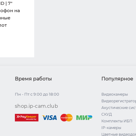
D | 7"
офон на
вные
лот
Время работы
Популярное
Пн - Пт с 9:00 до 18:00
Видеокамеры
Видеорегистрато
shop.ip-cam.club
Акустические си
СКУД
Комплекты ИБП
IP-камеры
Цветные видеод