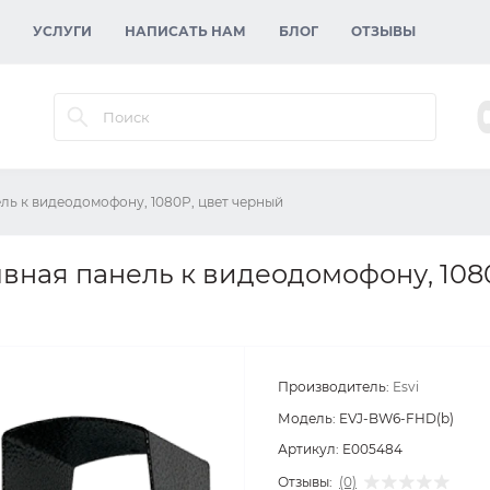
УСЛУГИ
НАПИСАТЬ НАМ
БЛОГ
ОТЗЫВЫ
ль к видеодомофону, 1080P, цвет черный
вная панель к видеодомофону, 1080
Производитель:
Esvi
Модель:
EVJ-BW6-FHD(b)
Артикул:
E005484
Отзывы:
(0)