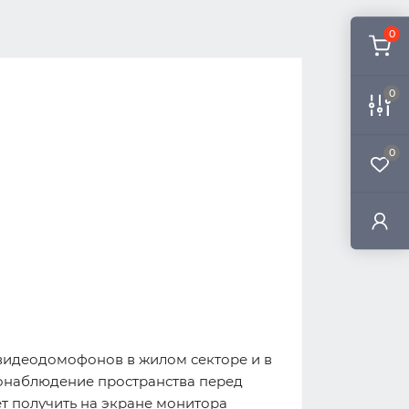
0
0
0
видеодомофонов в жилом секторе и в
еонаблюдение пространства перед
т получить на экране монитора