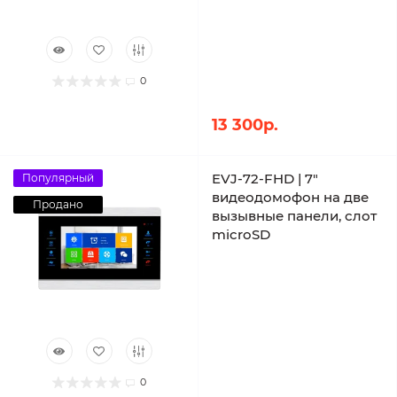
0
13 300р.
EVJ-72-FHD | 7"
Популярный
видеодомофон на две
Продано
вызывные панели, слот
microSD
0