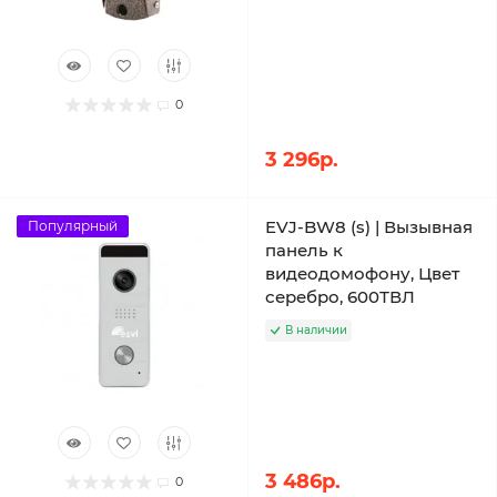
0
3 296р.
EVJ-BW8 (s) | Вызывная
Популярный
панель к
видеодомофону, Цвет
серебро, 600ТВЛ
В наличии
3 486р.
0