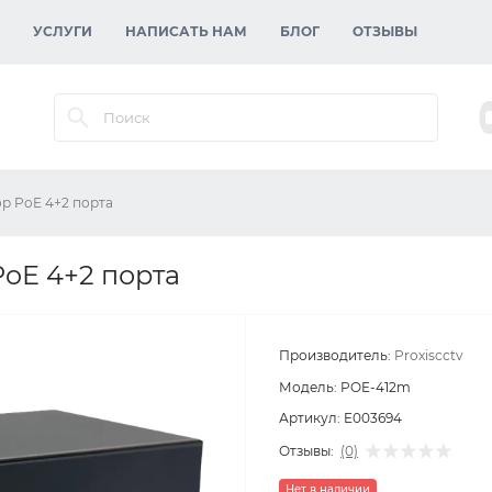
УСЛУГИ
НАПИСАТЬ НАМ
БЛОГ
ОТЗЫВЫ
р PoE 4+2 порта
PoE 4+2 порта
Производитель:
Proxiscctv
Модель:
POE-412m
Артикул:
E003694
Отзывы:
(0)
Нет в наличии